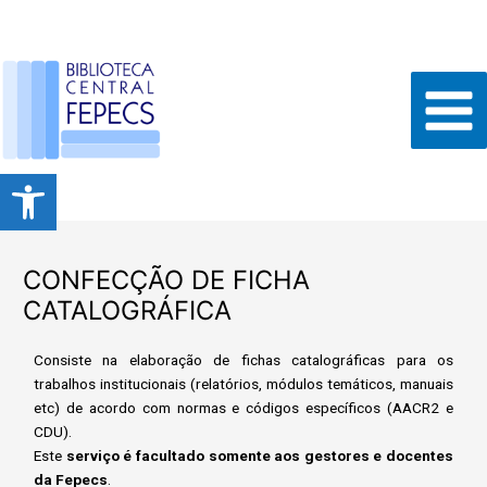
Ir
Post
Main
para
navigation
Men
o
conteúdo
Abrir a barra de ferramentas
CONFECÇÃO DE FICHA
CATALOGRÁFICA
Consiste na elaboração de fichas catalográficas para os
trabalhos institucionais (relatórios, módulos temáticos, manuais
etc) de acordo com normas e códigos específicos (AACR2 e
CDU).
Este
serviço é facultado somente aos gestores e docentes
da Fepecs
.