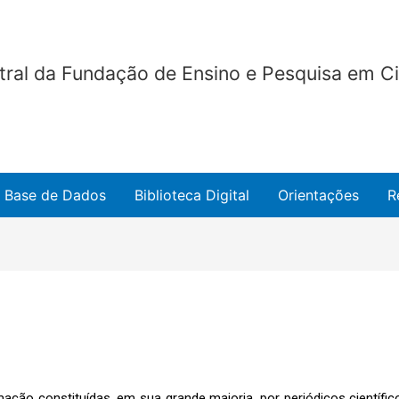
ntral da Fundação de Ensino e Pesquisa em 
Base de Dados
Biblioteca Digital
Orientações
R
ão constituídas, em sua grande maioria, por periódicos científico