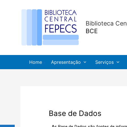
Ir
Post
para
navigation
o
Biblioteca Ce
conteúdo
BCE
Home
Apresentação
Serviços
Base de Dados
As Base de Dados são fontes de informaç