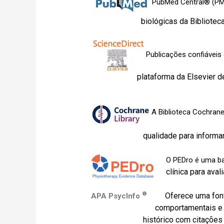
PubMed Central® (PMC)
biológicas da Biblioteca Naciona
Publicações confiáveis
plataforma da Elsevier de liter
A Biblioteca Cochran
qualidade para informar a to
O PEDro é uma bas
clínica para aval
®
Oferece uma fonte
APA PsycInfo
comportamentais
e
h
istórico com citações