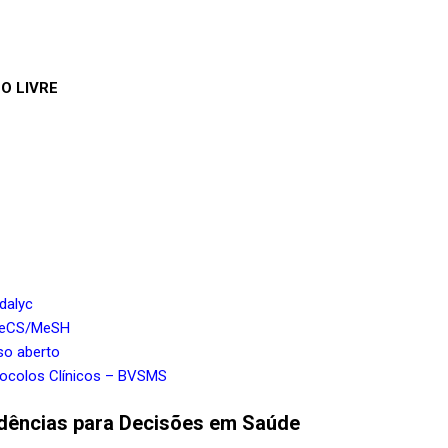
O LIVRE
dalyc
 DeCS/MeSH
so aberto
otocolos Clínicos – BVSMS
idências para Decisões em Saúde