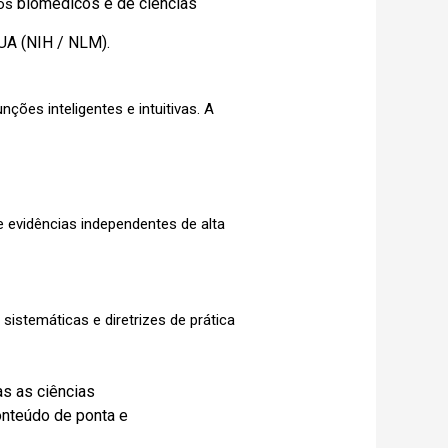
biomédicos e de ciências
cos
A (NIH / NLM).
funções inteligentes e intuitivas. A
de evidências independentes de alta
istemáticas e diretrizes de prática
todas as ciências
cilitado a conteúdo de ponta e