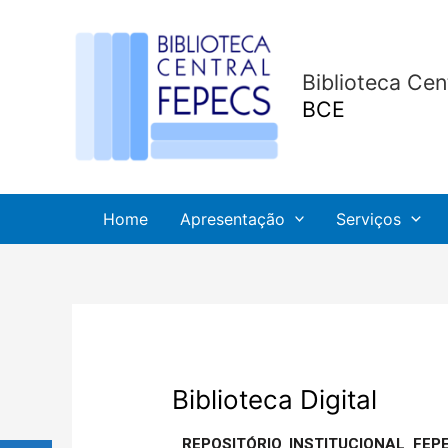
Ir
Post
para
navigation
o
Biblioteca Ce
conteúdo
BCE
Home
Apresentação
Serviços
Biblioteca Digital
REPOSITÓRIO INSTITUCIONAL FE