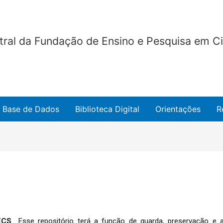
ntral da Fundação de Ensino e Pesquisa em 
Base de Dados
Biblioteca Digital
Orientações
R
PECS
Esse repositório terá a função de guarda, preservação e 