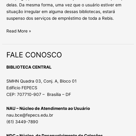
delas. Da mesma forma, uma vez que o usuário estiver em
situação irregular em alguma dessas bibliotecas, estará
suspenso dos serviços de empréstimo de toda a Rebis.
Read More »
FALE CONOSCO
FALE
CONOSCO
BIBLIOTECA CENTRAL
SMHN Quadra 03, Conj. A, Bloco 01
Edíficio FEPECS
CEP: 707710-907 – Brasília – DF
NAU – Núcleo de Atendimento ao Usuário
nau.bce@fepecs.edu.br
(61) 3449-7890
NDC – Núcleo de Desenvolvimento de Coleções